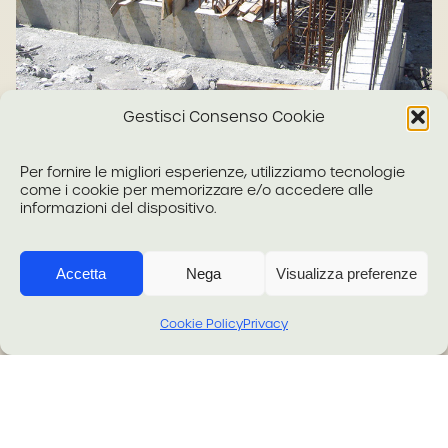
Gestisci Consenso Cookie
Raddoppio campata del ponte
Idrologia e Idraulica
Infrastrutture stradali
Per fornire le migliori esperienze, utilizziamo tecnologie
come i cookie per memorizzare e/o accedere alle
informazioni del dispositivo.
Accetta
Nega
Visualizza preferenze
.
Cookie Policy
Privacy